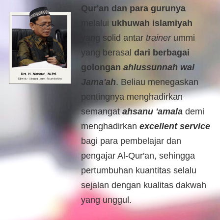
Qur'an dan para gurunya
melalui 
ukhuwah islamiyah
yang solid antar 
trainer
 ummi 
yang berasal 
dari berbagai 
golongan 
ahlussunnah wal 
Jama'ah
. Beliau menegaskan 
pentingnya menghadirkan 
semangat 
ahsanu 'amala
 demi 
menghadirkan 
excellent service
bagi para pembelajar dan 
pengajar Al-Qur'an, sehingga 
pertumbuhan kuantitas selalu 
sejalan dengan kualitas dakwah 
yang unggul.