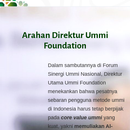
Arahan Direktur Ummi
Foundation
Dalam sambutannya di Forum 
Sinergi Ummi Nasional, Direktur 
Utama Ummi Foundation 
menekankan bahwa pesatnya 
sebaran pengguna metode ummi 
di Indonesia harus tetap berpijak 
pada 
core value ummi
 yang 
kuat, yakni 
memuliakan Al-