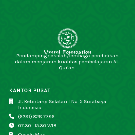
Pendamping sekolah/lembaga pendidikan
dalam menjamin kualitas pembelajaran Al-
Qur'an.
KANTOR PUSAT
Jl. Ketintang Selatan I No. 5 Surabaya

Indonesia
(6231) 828 7786

07.30 -15.30 WIB

Google Map
