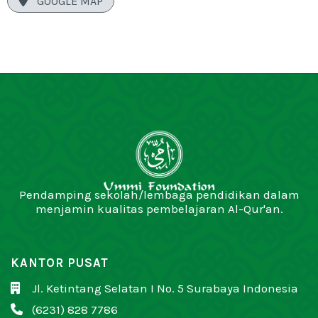

GOOGLE MAP
Pendamping sekolah/lembaga pendidikan dalam
menjamin kualitas pembelajaran Al-Qur'an.
KANTOR PUSAT
Jl. Ketintang Selatan I No. 5 Surabaya Indonesia

(6231) 828 7786
