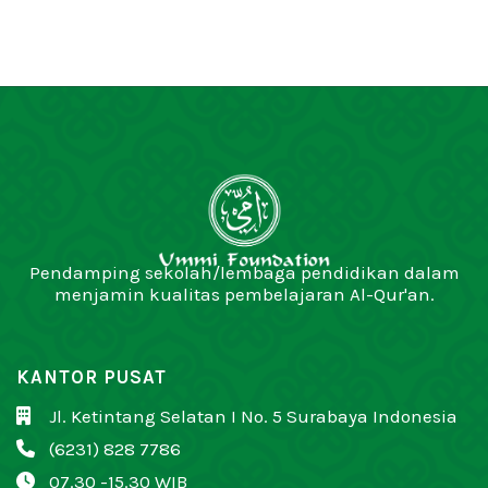
Pendamping sekolah/lembaga pendidikan dalam
menjamin kualitas pembelajaran Al-Qur'an.
KANTOR PUSAT
Jl. Ketintang Selatan I No. 5 Surabaya Indonesia

(6231) 828 7786

07.30 -15.30 WIB
