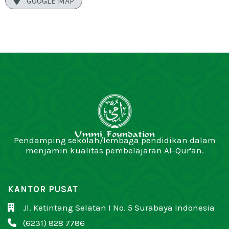

GOOGLE MAP
Pendamping sekolah/lembaga pendidikan dalam
menjamin kualitas pembelajaran Al-Qur'an.
KANTOR PUSAT
Jl. Ketintang Selatan I No. 5 Surabaya Indonesia

(6231) 828 7786
