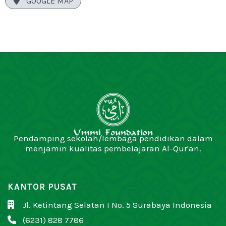

GOOGLE MAP
Pendamping sekolah/lembaga pendidikan dalam
menjamin kualitas pembelajaran Al-Qur'an.
KANTOR PUSAT
Jl. Ketintang Selatan I No. 5 Surabaya Indonesia

(6231) 828 7786
